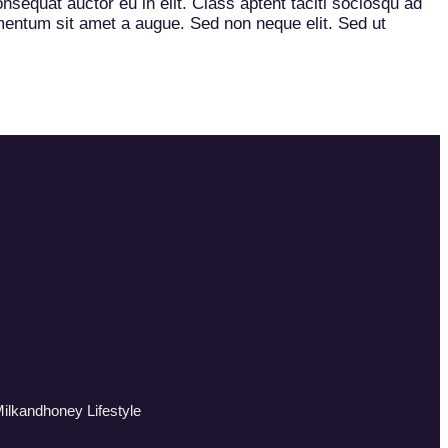
sequat auctor eu in elit. Class aptent taciti sociosqu ad
imentum sit amet a augue. Sed non neque elit. Sed ut
ilkandhoney Lifestyle