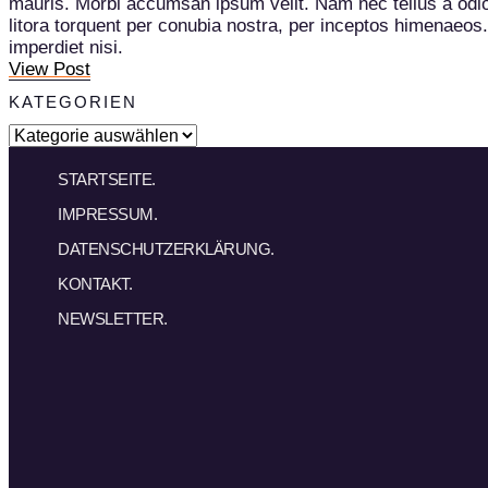
mauris. Morbi accumsan ipsum velit. Nam nec tellus a odio t
litora torquent per conubia nostra, per inceptos himenaeos
imperdiet nisi.
View Post
KATEGORIEN
STARTSEITE.
IMPRESSUM.
DATENSCHUTZERKLÄRUNG.
KONTAKT.
NEWSLETTER.