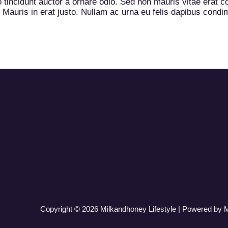
incidunt auctor a ornare odio. Sed non mauris vitae erat con
. Mauris in erat justo. Nullam ac urna eu felis dapibus cond
Copyright © 2026 Milkandhoney Lifestyle | Powered by M