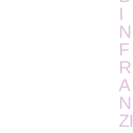
I
N
F
R
A
N
ZI