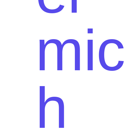
mic
h