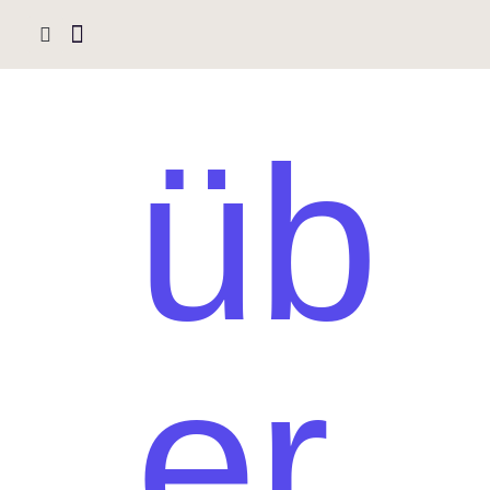
üb
er