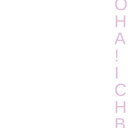
O
H
A
!
I
C
H
B