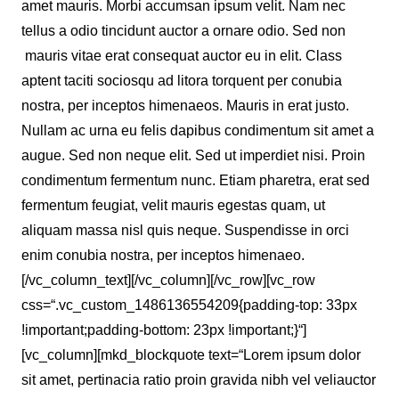
amet mauris. Morbi accumsan ipsum velit. Nam nec
tellus a odio tincidunt auctor a ornare odio. Sed non
mauris vitae erat consequat auctor eu in elit. Class
aptent taciti sociosqu ad litora torquent per conubia
nostra, per inceptos himenaeos. Mauris in erat justo.
Nullam ac urna eu felis dapibus condimentum sit amet a
augue. Sed non neque elit. Sed ut imperdiet nisi. Proin
condimentum fermentum nunc. Etiam pharetra, erat sed
fermentum feugiat, velit mauris egestas quam, ut
aliquam massa nisl quis neque. Suspendisse in orci
enim conubia nostra, per inceptos himenaeo.
[/vc_column_text][/vc_column][/vc_row][vc_row
css=“.vc_custom_1486136554209{padding-top: 33px
!important;padding-bottom: 23px !important;}“]
[vc_column][mkd_blockquote text=“Lorem ipsum dolor
sit amet, pertinacia ratio proin gravida nibh vel veliauctor