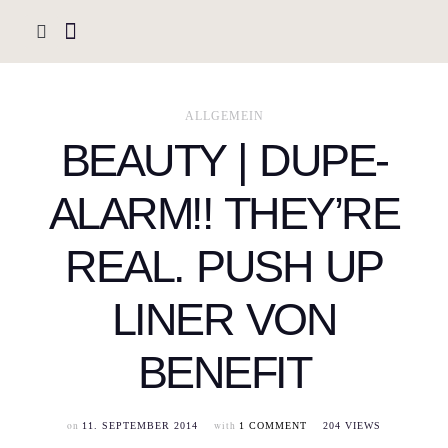
ALLGEMEIN
BEAUTY | DUPE-
ALARM!! THEY’RE
REAL. PUSH UP
LINER VON
BENEFIT
on
with
11. SEPTEMBER 2014
1 COMMENT
204 VIEWS