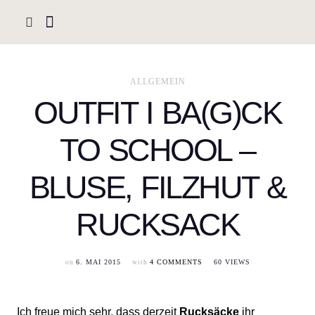
ALLGEMEIN
OUTFIT I BA(G)CK
TO SCHOOL –
BLUSE, FILZHUT &
RUCKSACK
on
with
6. MAI 2015
4 COMMENTS
60 VIEWS
Ich freue mich sehr, dass derzeit
Rucksäcke
ihr