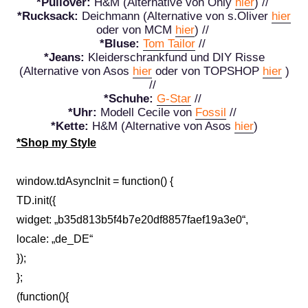
*Pullover:
H&M (Alternative von Only
hier
) //
*Rucksack:
Deichmann (Alternative von s.Oliver
hier
oder von MCM
hier
) //
*Bluse:
Tom Tailor
//
*Jeans:
Kleiderschrankfund und DIY Risse
(Alternative von Asos
hier
oder von TOPSHOP
hier
)
//
*Schuhe:
G-Star
//
*Uhr:
Modell Cecile von
Fossil
//
*Kette:
H&M (Alternative von Asos
hier
)
*Shop my Style
window.tdAsyncInit = function() {
TD.init({
widget: „b35d813b5f4b7e20df8857faef19a3e0“,
locale: „de_DE“
});
};
(function(){