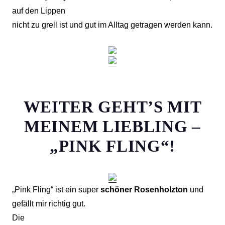
auf den Lippen
nicht zu grell ist und gut im Alltag getragen werden kann.
WEITER GEHT’S MIT
MEINEM LIEBLING –
„PINK FLING“!
„Pink Fling“ ist ein super
schöner Rosenholzton
und
gefällt mir richtig gut.
Die