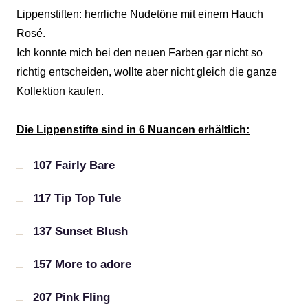
Lippenstiften: herrliche Nudetöne mit einem Hauch
Rosé.
Ich konnte mich bei den neuen Farben gar nicht so
richtig entscheiden, wollte aber nicht gleich die ganze
Kollektion kaufen.
Die Lippenstifte sind in 6 Nuancen erhältlich:
107 Fairly Bare
117 Tip Top Tule
137 Sunset Blush
157 More to adore
207 Pink Fling