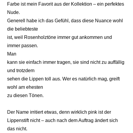
Farbe ist mein Favorit aus der Kollektion – ein perfektes
Nude.
Generell habe ich das Gefühl, dass diese Nuance wohl
die beliebteste
ist, weil Rosenholztöne immer gut ankommen und
immer passen.
Man
kann sie einfach immer tragen, sie sind nicht zu auffällig
und trotzdem
sehen die Lippen toll aus. Wer es natürlich mag, greift
wohl am ehesten
zu diesen Tönen.
Der Name irritiert etwas, denn wirklich pink ist der
Lippenstift nicht – auch nach dem Auftrag ändert sich
das nicht.