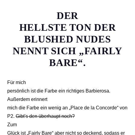
DER
HELLSTE TON DER
BLUSHED NUDES
NENNT SICH „FAIRLY
BARE“.
Für mich
persönlich ist die Farbe ein richtiges Barbierosa.
Außerdem erinnert
mich die Farbe ein wenig an „Place de la Concorde“ von
P2.
Gibt’s den überhaupt noch?
Zum
Glück ist „Fairly Bare“ aber nicht so deckend, sodass er