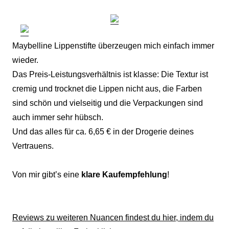
Maybelline Lippenstifte überzeugen mich einfach immer
wieder.
Das Preis-Leistungsverhältnis ist klasse: Die Textur ist
cremig und trocknet die Lippen nicht aus, die Farben
sind schön und vielseitig und die Verpackungen sind
auch immer sehr hübsch.
Und das alles für ca. 6,65 € in der Drogerie deines
Vertrauens.
Von mir gibt’s eine
klare Kaufempfehlung
!
Reviews zu weiteren Nuancen findest du hier, indem du