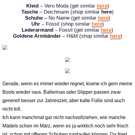
Kleid
– Vero Moda (get similar
here
)
Tasche
– Deichmann (shop similar
here
)
Schuhe –
No Name (get similar
here
)
Uhr
– Fossil (shop similar
here
)
Lederarmand
– Fossil (get similar
here
)
Goldene Armbänder
– H&M (shop similar
here
)
Gerade, wenn es immer wieder regnet, krame ich gern meine
Boots wieder raus. Ballerinas oder Slipper passen zwar
generell besser zur Jahreszeit, aber kalte Füße sind auch
nicht toll.
Ich kann manchmal gar nicht nachvollziehen, wie manche
Mädels schon im März, wenn es ja wirklich noch sehr frisch
ist, schon mit offenen Schuhen rumlaufen können. Da friert