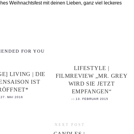
hes Weihnachtsfest mit deinen Lieben, ganz viel leckeres
ENDED FOR YOU
LIFESTYLE |
E] LIVING | DIE
FILMREVIEW „MR. GREY
ENSAISON IST
WIRD SIE JETZT
RÖFFNET*
EMPFANGEN“
n
27. MAI 2016
on
13. FEBRUAR 2015
NEXT POST
CANDLES |