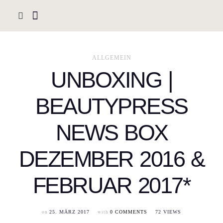
ALLGEMEIN
UNBOXING |
BEAUTYPRESS
NEWS BOX
DEZEMBER 2016 &
FEBRUAR 2017*
on
with
25. MÄRZ 2017
0 COMMENTS
72 VIEWS