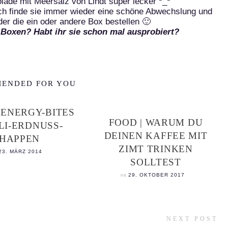
lade mit Meersalz von Lindt super lecker *_*
ich finde sie immer wieder eine schöne Abwechslung und
der die ein oder andere Box bestellen 🙂
 Boxen? Habt ihr sie schon mal ausprobiert?
ENDED FOR YOU
 ENERGY-BITES
FOOD | WARUM DU
LI-ERDNUSS-
DEINEN KAFFEE MIT
HAPPEN
ZIMT TRINKEN
23. MÄRZ 2014
SOLLTEST
on
29. OKTOBER 2017
NEXT POST