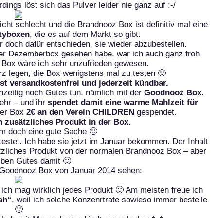
dings löst sich das Pulver leider nie ganz auf :-/
ht schlecht und die Brandnooz Box ist definitiv mal eine
tyboxen
, die es auf dem Markt so gibt.
 doch dafür entschieden, sie wieder abzubestellen.
der Dezemberbox gesehen habe, war ich auch ganz froh
r Box wäre ich sehr unzufrieden gewesen.
z legen, die Box wenigstens mal zu testen 🙂
st versandkostenfrei und jederzeit kündbar.
zeitig noch Gutes tun, nämlich mit der
Goodnooz Box
.
ehr – und ihr
spendet damit eine warme Mahlzeit für
ter Box
2€ an den Verein CHILDREN
gespendet.
n zusätzliches Produkt in der Box
.
lem doch eine gute Sache 🙂
testet. Ich habe sie jetzt im Januar bekommen. Der Inhalt
ätzliches Produkt von der normalen Brandnooz Box – aber
eben Gutes damit 🙂
er Goodnooz Box von Januar 2014 sehen:
d ich mag wirklich jedes Produkt 🙂 Am meisten freue ich
sh“
, weil ich solche Konzenrtrate sowieso immer bestelle
🙂