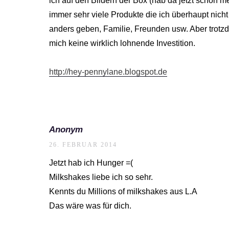
ich auf den Bildern der Box (hab da jetzt schon 
immer sehr viele Produkte die ich überhaupt nich
anders geben, Familie, Freunden usw. Aber trotzd
mich keine wirklich lohnende Investition.
http://hey-pennylane.blogspot.de
Anonym
26. FEBRUAR 2014
Jetzt hab ich Hunger =(
Milkshakes liebe ich so sehr.
Kennts du Millions of milkshakes aus L.A
Das wäre was für dich.