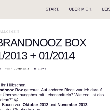
START.
ÜBER MICH.
LEI
ALLGEMEIN
 BRANDNOOZ BOX
1/2013 + 01/2014
with
4
4 COMMENTS
48 VIEWS
 ihr Hübschen,
ndnooz Box
getestet. Auf anderen Blogs war ich darauf
 Überraschungsbox mit Lebensmitteln? Wie cool ist das
denn?“ 😀
er Boxen von
Oktober 2013
und
November 2013
.
mit der Oktoberbox an: