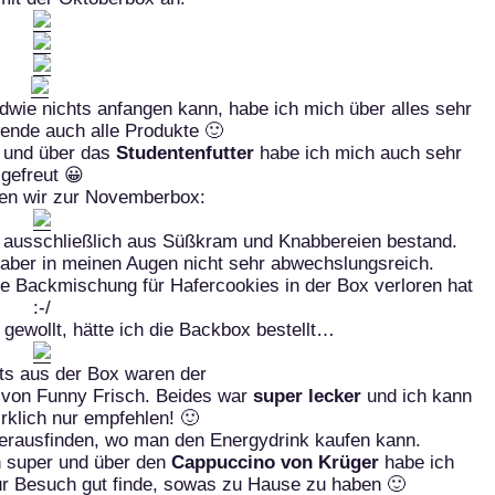
ndwie nichts anfangen kann, habe ich mich über alles sehr
ende auch alle Produkte 🙂
r und über das
Studentenfutter
habe ich mich auch sehr
gefreut 😀
n wir zur Novemberbox:
t ausschließlich aus Süßkram und Knabbereien bestand.
, aber in meinen Augen nicht sehr abwechslungsreich.
e Backmischung für Hafercookies in der Box verloren hat
:-/
ewollt, hätte ich die Backbox bestellt…
ts aus der Box waren der
von Funny Frisch. Beides war
super lecker
und ich kann
rklich nur empfehlen! 🙂
 herausfinden, wo man den Energydrink kaufen kann.
h super und über den
Cappuccino von Krüger
habe ich
für Besuch gut finde, sowas zu Hause zu haben 🙂