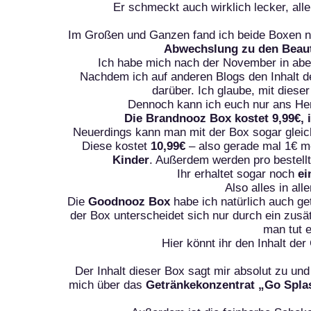
Er schmeckt auch wirklich lecker, aller
Im Großen und Ganzen fand ich beide Boxen nic
Abwechslung zu den Beau
Ich habe mich nach der November in aber
Nachdem ich auf anderen Blogs den Inhalt 
darüber. Ich glaube, mit diese
Dennoch kann ich euch nur ans Her
Die Brandnooz Box kostet 9,99€, i
Neuerdings kann man mit der Box sogar gleich
Diese kostet
10,99€
– also gerade mal 1€ m
Kinder
. Außerdem werden pro bestell
Ihr erhaltet sogar noch
ei
Also alles in al
Die
Goodnooz Box
habe ich natürlich auch ge
der Box unterscheidet sich nur durch ein zus
man tut 
Hier könnt ihr den Inhalt d
Der Inhalt dieser Box sagt mir absolut zu un
mich über das
Getränkekonzentrat „Go Spla