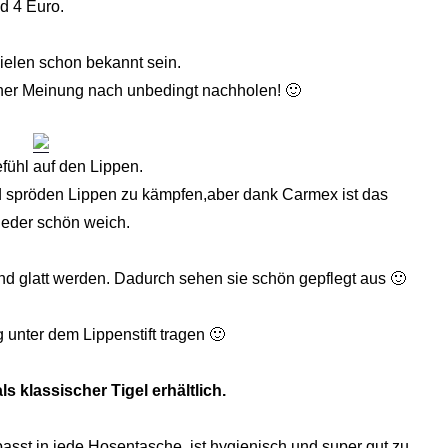
d 4 Euro.
ielen schon bekannt sein.
einer Meinung nach unbedingt nachholen! 🙂
fühl auf den Lippen.
nd spröden Lippen zu kämpfen,aber dank Carmex ist das
eder schön weich.
und glatt werden. Dadurch sehen sie schön gepflegt aus 🙂
unter dem Lippenstift tragen 🙂
ls klassischer Tigel erhältlich.
 passt in jede Hosentasche, ist hygienisch und super gut zu