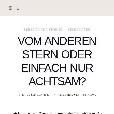
PERSÖNLICHE STORIES
SELBSTLIEBE
VOM ANDEREN
STERN ODER
EINFACH NUR
ACHTSAM?
on
with
23. DEZEMBER 2021
0 COMMENTS
63 VIEWS